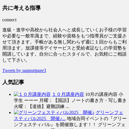
共に考える指導
connect
進級・進学や高校から社会人へと成長していくお子様の学習
や必要な一般常識まで、経験や資格をもつ指導員がご支援さ
せて頂きます。手帳がある無し関わらず週に１回からもご利
用頂ます。放課後等デイサービスと受給者証なしの学習塾を
開講しています。自分に合ったスタイルで、お気軽にご相談
して下さい。
Tweets by supportpure3
人気記事
１０月講座内容
10月の講座内容 小
学生 ーーー 月曜：【国語】ノートの書き方・写し書き
火曜：【道徳】避難訓練 ...
グリーンフェ
スティバル2025 開催♪...
地域合同イベントの『グリー
ンフェスティバル』を開催致します！！ グリーンフェ