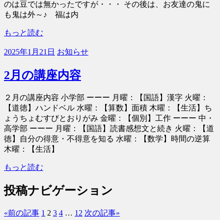
のは豆では無かったですが・・・ その後は、お友達の鬼に
も鬼は外～♪ 福は内
もっと読む
2025年1月21日
お知らせ
2月の講座内容
２月の講座内容 小学部 ーーー 月曜：【国語】漢字 火曜：
【道徳】ハンドベル 水曜：【算数】面積 木曜：【生活】ち
ょうちょむすびとおりがみ 金曜：【個別】工作 ーーー 中・
高学部 ーーー 月曜：【国語】読書感想文と続き 火曜：【道
徳】自分の得意・不得意を知る 水曜：【数学】時間の逆算
木曜：【生活】
もっと読む
投稿ナビゲーション
«
前の記事
1
2
3
4
…
12
次の記事
»