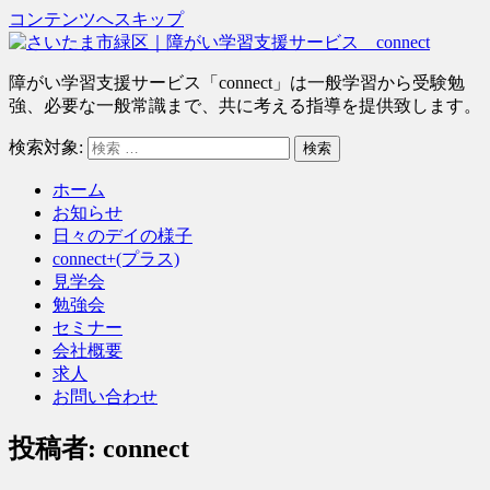
コンテンツへスキップ
さ
障がい学習支援サービス「connect」は一般学習から受験勉
い
強、必要な一般常識まで、共に考える指導を提供致します。
た
検索対象:
検索
ま
市
ホーム
緑
お知らせ
区
日々のデイの様子
｜
connect+(プラス)
障
見学会
が
勉強会
い
セミナー
学
会社概要
習
求人
支
お問い合わせ
援
サ
投稿者:
connect
ー
ビ