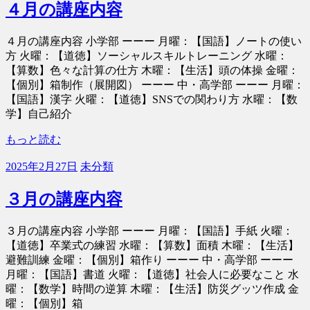
４月の講座内容
４月の講座内容 小学部 ーーー 月曜：【国語】ノートの使い
方 火曜：【道徳】ソーシャルスキルトレーニング 水曜：
【算数】色々な計算の仕方 木曜：【生活】頭の体操 金曜：
【個別】箱制作（展開図） ーーー 中・高学部 ーーー 月曜：
【国語】漢字 火曜：【道徳】SNSでの関わり方 水曜：【数
学】自己紹介
もっと読む
2025年2月27日
未分類
３月の講座内容
３月の講座内容 小学部 ーーー 月曜：【国語】手紙 火曜：
【道徳】卒業式の練習 水曜：【算数】面積 木曜：【生活】
避難訓練 金曜：【個別】箱作り ーーー 中・高学部 ーーー
月曜：【国語】書道 火曜：【道徳】社会人に必要なこと 水
曜：【数学】時間の逆算 木曜：【生活】防災グッツ作成 金
曜：【個別】箱