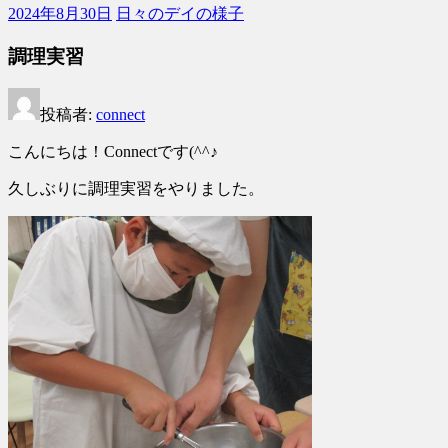
サ
2024年8月30日
日々のデイの様子
ー
ビ
調理実習
ス
connect
投稿者:
connect
こんにちは！Connectです(^^♪
久しぶりに調理実習をやりました。