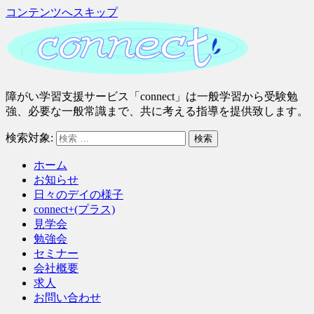
コンテンツへスキップ
さ
障がい学習支援サービス「connect」は一般学習から受験勉
い
強、必要な一般常識まで、共に考える指導を提供致します。
た
検索対象:
検索
ま
市
ホーム
緑
お知らせ
区
日々のデイの様子
｜
connect+(プラス)
障
見学会
が
勉強会
い
セミナー
学
会社概要
習
求人
支
お問い合わせ
援