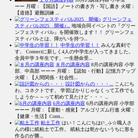
ーー 月曜：【国語】ノートの書き方・写し書き 火曜：
【道徳】避難訓練 ...
グリーンフェ
スティバル2025 開催♪...
地域合同イベントの『グリー
ンフェスティバル』を開催致します！！ グリーンフェ
スティバルとは、障がいを持つ...
中学生の学習！！
みんな真剣で
す。 Connectに新しく4人の中学生が入ってきました。
全員中学３年生です。一生懸命受...
８月の講座内容
8月の講座内容 小学
部、中高部 ーーー 月曜：【認知・行動】記憶力アップ
火曜：【人間関係・社会性...
設計図からの・・・...
こんにち
わ。コネクトです。 学習ばかりじゃなくって工作でも
しようか～～って初めて見たけど・・・ ...
6月の講座内容
6月の講座内容 小学部
ーーー 月曜：【運動・感覚】アルゴリズム行進 火曜：
【健康・生活】Conn...
粘土工作
はい！こんにちは(^_-)-☆職人さ
んの様に紙粘土で工作。 紙粘土は乾かないうちに形を
作るのが勝...