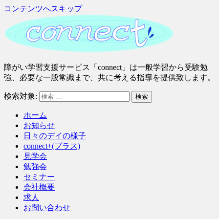
コンテンツへスキップ
さ
障がい学習支援サービス「connect」は一般学習から受験勉
い
強、必要な一般常識まで、共に考える指導を提供致します。
た
検索対象:
検索
ま
市
ホーム
緑
お知らせ
区
日々のデイの様子
｜
connect+(プラス)
障
見学会
が
勉強会
い
セミナー
学
会社概要
習
求人
支
お問い合わせ
援