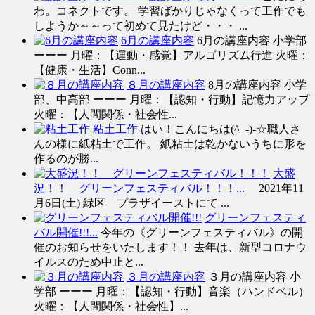
わ。コネクトです。 学習ばかりじゃなくって工作でも
しようか～～って初めて見たけど・・・ ...
6月の講座内容
6月の講座内容 小学部
ーーー 月曜：【運動・感覚】アルゴリズム行進 火曜：
【健康・生活】Conn...
８月の講座内容
8月の講座内容 小学
部、中高部 ーーー 月曜：【認知・行動】記憶力アップ
火曜：【人間関係・社会性...
粘土工作
はい！こんにちは(^_-)-☆職人さ
んの様に紙粘土で工作。 紙粘土は乾かないうちに形を
作るのが勝...
大盛
況！！ グリーンフェスティバル！！！...
2021年11
月6日(土) 緑区 プラザイーストにて ...
グリーンフェスティ
バル開催!!!...
今年の《グリーンフェスティバル》の開
催のお知らせをいたします！！ 去年は、新型コロナウ
イルスのため中止と...
３月の講座内容
３月の講座内容 小
学部 ーーー 月曜：【認知・行動】音楽（ハンドベル）
火曜：【人間関係・社会性】...