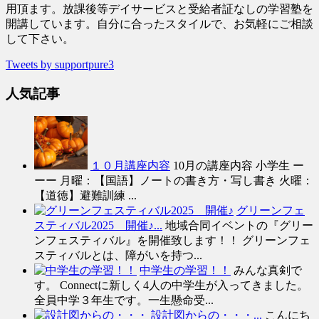
用頂ます。放課後等デイサービスと受給者証なしの学習塾を
開講しています。自分に合ったスタイルで、お気軽にご相談
して下さい。
Tweets by supportpure3
人気記事
１０月講座内容
10月の講座内容 小学生 ー
ーー 月曜：【国語】ノートの書き方・写し書き 火曜：
【道徳】避難訓練 ...
グリーンフェ
スティバル2025 開催♪...
地域合同イベントの『グリー
ンフェスティバル』を開催致します！！ グリーンフェ
スティバルとは、障がいを持つ...
中学生の学習！！
みんな真剣で
す。 Connectに新しく4人の中学生が入ってきました。
全員中学３年生です。一生懸命受...
設計図からの・・・...
こんにち