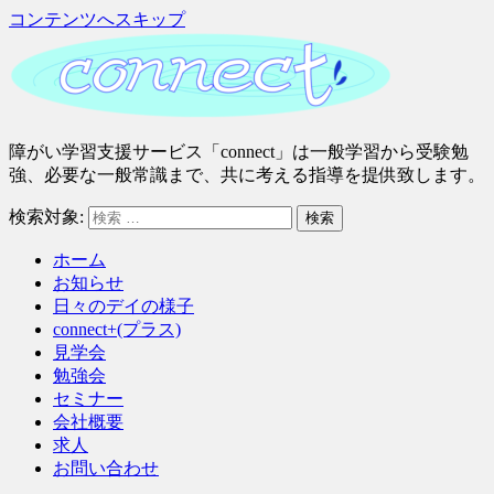
コンテンツへスキップ
さ
障がい学習支援サービス「connect」は一般学習から受験勉
い
強、必要な一般常識まで、共に考える指導を提供致します。
た
検索対象:
検索
ま
市
ホーム
緑
お知らせ
区
日々のデイの様子
｜
connect+(プラス)
障
見学会
が
勉強会
い
セミナー
学
会社概要
習
求人
支
お問い合わせ
援