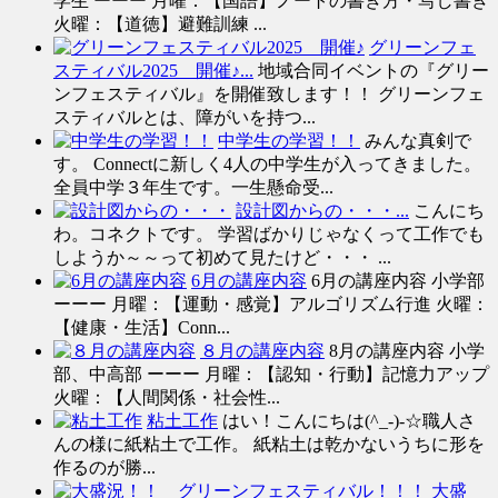
学生 ーーー 月曜：【国語】ノートの書き方・写し書き
火曜：【道徳】避難訓練 ...
グリーンフェ
スティバル2025 開催♪...
地域合同イベントの『グリー
ンフェスティバル』を開催致します！！ グリーンフェ
スティバルとは、障がいを持つ...
中学生の学習！！
みんな真剣で
す。 Connectに新しく4人の中学生が入ってきました。
全員中学３年生です。一生懸命受...
設計図からの・・・...
こんにち
わ。コネクトです。 学習ばかりじゃなくって工作でも
しようか～～って初めて見たけど・・・ ...
6月の講座内容
6月の講座内容 小学部
ーーー 月曜：【運動・感覚】アルゴリズム行進 火曜：
【健康・生活】Conn...
８月の講座内容
8月の講座内容 小学
部、中高部 ーーー 月曜：【認知・行動】記憶力アップ
火曜：【人間関係・社会性...
粘土工作
はい！こんにちは(^_-)-☆職人さ
んの様に紙粘土で工作。 紙粘土は乾かないうちに形を
作るのが勝...
大盛