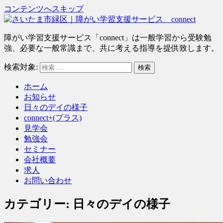
コンテンツへスキップ
さ
障がい学習支援サービス「connect」は一般学習から受験勉
い
強、必要な一般常識まで、共に考える指導を提供致します。
た
検索対象:
検索
ま
市
ホーム
緑
お知らせ
区
日々のデイの様子
｜
connect+(プラス)
障
見学会
が
勉強会
い
セミナー
学
会社概要
習
求人
支
お問い合わせ
援
サ
カテゴリー: 日々のデイの様子
ー
ビ