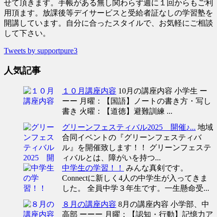
せて頂きます。手帳がある無し関わらず週に１回からもご利
用頂ます。放課後等デイサービスと受給者証なしの学習塾を
開講しています。自分に合ったスタイルで、お気軽にご相談
して下さい。
Tweets by supportpure3
人気記事
１０月講座内容
10月の講座内容 小学生 ー
ーー 月曜：【国語】ノートの書き方・写し
書き 火曜：【道徳】避難訓練 ...
グリーンフェスティバル2025 開催♪...
地域
合同イベントの『グリーンフェスティバ
ル』を開催致します！！ グリーンフェステ
ィバルとは、障がいを持つ...
中学生の学習！！
みんな真剣です。
Connectに新しく4人の中学生が入ってきま
した。 全員中学３年生です。一生懸命受...
８月の講座内容
8月の講座内容 小学部、中
高部 ーーー 月曜：【認知・行動】記憶力ア