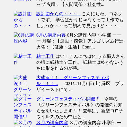
ップ 火曜：【人間関係・社会性...
設計図からの・・・...
こんにちわ。コネク
トです。 学習ばかりじゃなくって工作でも
しようか～～って初めて見たけど・・・ ...
6月の講座内容
6月の講座内容 小学部 ーー
ー 月曜：【運動・感覚】アルゴリズム行進
火曜：【健康・生活】Conn...
粘土工作
はい！こんにちは(^_-)-☆職人さん
の様に紙粘土で工作。 紙粘土は乾かないう
ちに形を作るのが勝...
大盛況！！ グリーンフェスティバ
ル！！！...
2021年11月6日(土) 緑区 プラ
ザイーストにて ...
グリーンフェスティバル開催!!!...
今年の
《グリーンフェスティバル》の開催のお知
らせをいたします！！ 去年は、新型コロナ
ウイルスのため中止と...
３月の講座内容
３月の講座内容 小学部 ー